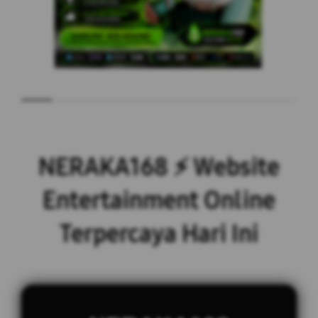
NERAKA168 ⚡ Website
Entertainment Online
Terpercaya Hari Ini