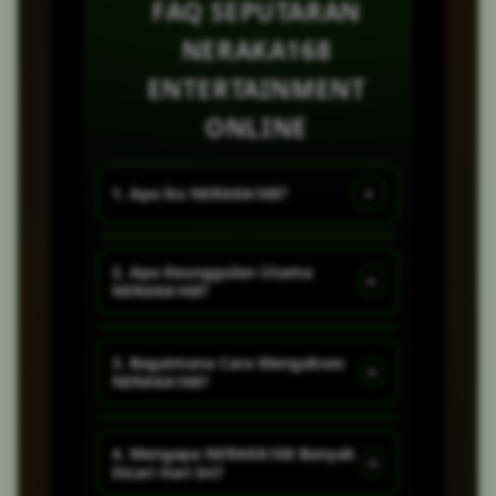
FAQ SEPUTARAN
NERAKA168
ENTERTAINMENT
ONLINE
+
1. Apa Itu NERAKA168?
NERAKA168 adalah website
2. Apa Keunggulan Utama
+
NERAKA168?
entertainment online
terpercaya hari ini yang
Keunggulan NERAKA168
menghadirkan akses cepat,
3. Bagaimana Cara Mengakses
+
NERAKA168?
terletak pada akses yang stabil,
tampilan premium, dan
desain hijau neon yang khas,
pengalaman digital modern
NERAKA168 dapat diakses
navigasi simpel, serta sistem
untuk pengguna Indonesia.
4. Mengapa NERAKA168 Banyak
+
Dicari Hari Ini?
melalui perangkat mobile
modern yang mendukung