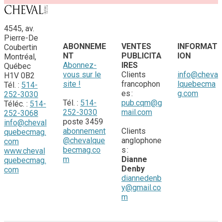
4545, av.
Pierre-De
ABONNEME
VENTES
INFORMAT
Coubertin
NT
PUBLICITA
ION
Montréal,
Abonnez-
IRES
Québec
vous sur le
Clients
info@cheva
H1V 0B2
site !
francophon
lquebecma
Tél. :
514-
es :
g.com
252-3030
Tél. :
514-
pub.cqm@g
​Téléc. :
514-
252-3030
mail.com
252-3068
poste 3459
info@cheval
abonnement
​Clients
quebecmag.
@chevalque
anglophone
com
becmag.co
s :
www.
cheval
m
Dianne
quebecmag.
Denby
com
diannedenb
y@gmail.co
m